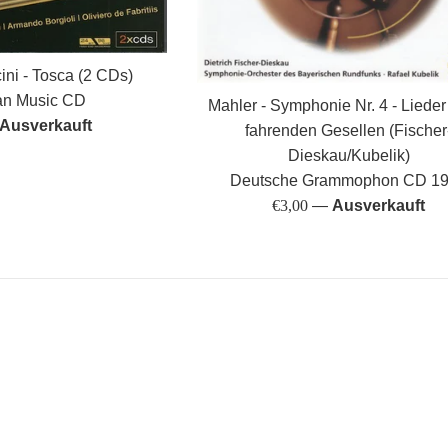
ni - Tosca (2 CDs)
n Music CD
Mahler - Symphonie Nr. 4 - Lieder
Ausverkauft
fahrenden Gesellen (Fischer
Dieskau/Kubelik)
Deutsche Grammophon CD 1
Normaler
€3,00
—
Ausverkauft
Preis