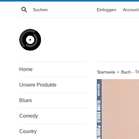
Direkt
Suchen
Einloggen
Account 
zum
Inhalt
Home
›
Startseite
Bach - T
Unsere Produkte
Blues
Comedy
Country