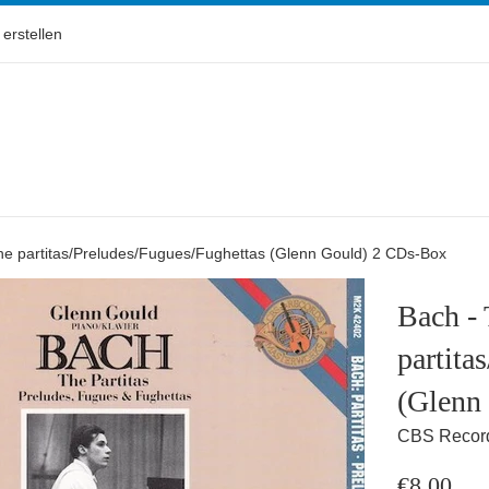
erstellen
he partitas/Preludes/Fugues/Fughettas (Glenn Gould) 2 CDs-Box
Bach -
partita
(Glenn
CBS Recor
Normaler
€8,00