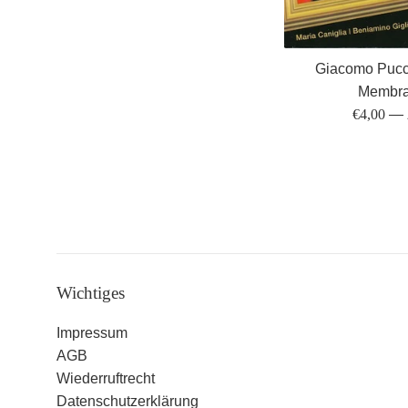
Giacomo Pucci
Membra
Normaler
€4,00
—
Preis
Wichtiges
Impressum
AGB
Wiederruftrecht
Datenschutzerklärung