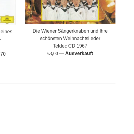
Die Wiener Sängerknaben und Ihre
 eines
schönsten Weihnachtslieder
-
Teldec CD 1967
Normaler
€3,00
—
Ausverkauft
970
Preis